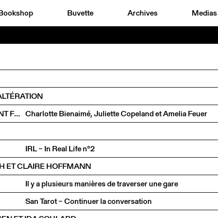
Bookshop
Buvette
Archives
Medias
ALTÉRATION
RENCONTRE AUTOUR DE L’ART ET DE L’ENGAGEMENT FÉMINISTE
Charlotte Bienaimé, Juliette Copeland et Amelia Feuer
IRL – In Real Life n°2
H ET CLAIRE HOFFMANN
Il y a plusieurs manières de traverser une gare
San Tarot – Continuer la conversation