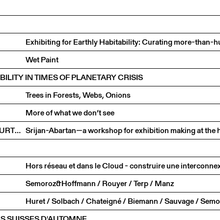
Wet Paint
LITY IN TIMES OF PLANETARY CRISIS
Trees in Forests, Webs, Onions
More of what we don’t see
DIANA CAMPBELL BETANCOURT, PREM KRISHNAMURTHY, DRIES RODET, INTEZA SHARIAR & NINA PAIM
Semoroz&Hoffmann / Rouyer / Terp / Manz
ES SUISSES D'AUTOMNE