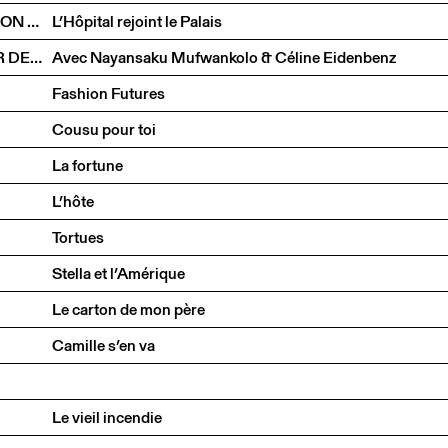
STAUFER & HASLER ARCHITEKTEN EN CONVERSATION AVEC BENOÎT PIÉRON
L’Hôpital rejoint le Palais
UN ÉTRANGER AU VILLAGE : LE RACISME AU MIROIR DE JAMES BALDWIN
Avec Nayansaku Mufwankolo & Céline Eidenbenz
Fashion Futures
Cousu pour toi
La fortune
L’hôte
Tortues
Stella et l’Amérique
Le carton de mon père
Camille s’en va
Le vieil incendie