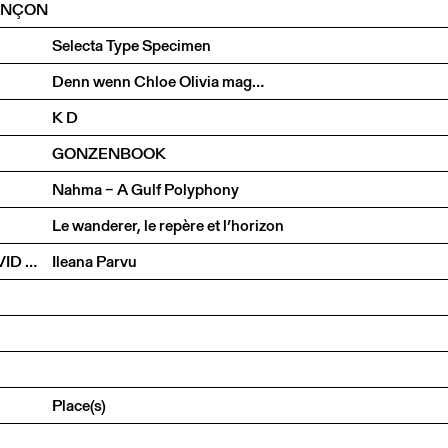
ANÇON
Selecta Type Specimen
Denn wenn Chloe Olivia mag…
K D
GONZENBOOK
Nahma – A Gulf Polyphony
Le wanderer, le repère et l’horizon
LA CONSISTANCE DES CHOSES. PETER FISCHLI, DAVID WEISS ET LE TEMPS RETOURNÉ
Ileana Parvu
Place(s)