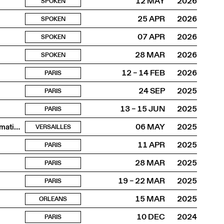
12 MAY
2026
SPOKEN
25 APR
2026
SPOKEN
07 APR
2026
SPOKEN
28 MAR
2026
SPOKEN
12 – 14 FEB
2026
PARIS
24 SEP
2025
PARIS
13 – 15 JUN
2025
PARIS
Quelle esthétique architecturale avec le réchauffement climatique ?
06 MAY
2025
VERSAILLES
11 APR
2025
PARIS
28 MAR
2025
PARIS
19 – 22 MAR
2025
PARIS
15 MAR
2025
ORLEANS
10 DEC
2024
PARIS