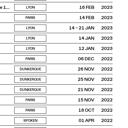
Pensées constructives, architecture suisse contemporaine 1980-2000
16 FEB
2023
LYON
14 FEB
2023
PARIS
14 – 21 JAN
2023
LYON
14 JAN
2023
LYON
12 JAN
2023
LYON
06 DEC
2022
PARIS
26 NOV
2022
DUNKERQUE
25 NOV
2022
DUNKERQUE
21 NOV
2022
DUNKERQUE
15 NOV
2022
PARIS
18 OCT
2022
PARIS
01 APR
2022
SPOKEN