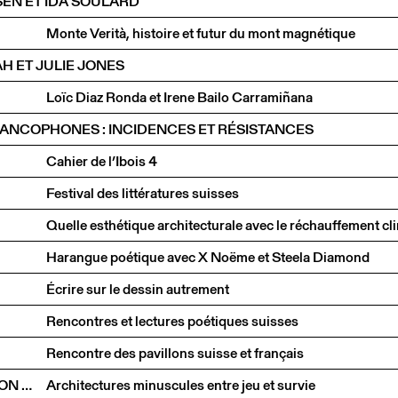
EN ET IDA SOULARD
Monte Verità, histoire et futur du mont magnétique
 ET JULIE JONES
Loïc Diaz Ronda et Irene Bailo Carramiñana
ANCOPHONES : INCIDENCES ET RÉSISTANCES
Cahier de l’Ibois 4
Festival des littératures suisses
Harangue poétique avec X Noëme et Steela Diamond
Écrire sur le dessin autrement
Rencontres et lectures poétiques suisses
Rencontre des pavillons suisse et français
NICKISCH WALDER ARCHITEKTEN EN CONVERSATION AVEC OLIVIA FUNES LASTRA
Architectures minuscules entre jeu et survie