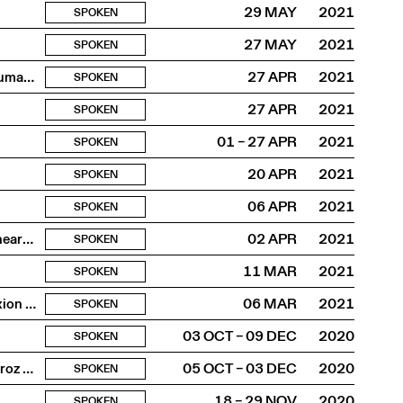
29 MAY
2021
SPOKEN
27 MAY
2021
SPOKEN
Exhibiting for Earthly Habitability: Curating more-than-human and other-human climate ecologies
27 APR
2021
SPOKEN
27 APR
2021
SPOKEN
01 – 27 APR
2021
SPOKEN
20 APR
2021
SPOKEN
06 APR
2021
SPOKEN
Srijan-Abartan—a workshop for exhibition making at the heart of the Dhaka Art Summit 2020
02 APR
2021
SPOKEN
11 MAR
2021
SPOKEN
Hors réseau et dans le Cloud - construire une interconnexion wifi indépendante
06 MAR
2021
SPOKEN
03 OCT – 09 DEC
2020
SPOKEN
Huret / Solbach / Chateigné / Biemann / Sauvage / Semoroz / Thüring / von Zinnenburg Carroll / Lappert
05 OCT – 03 DEC
2020
SPOKEN
18 – 29 NOV
2020
SPOKEN