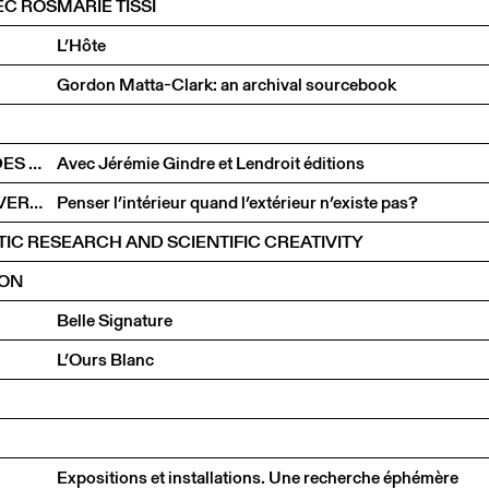
C ROSMARIE TISSI
L’Hôte
Gordon Matta-Clark: an archival sourcebook
LES ÉDITIONS DU CCS À LA CITÉ INTERNATIONALE DES ARTS
Avec Jérémie Gindre et Lendroit éditions
ANDREAS VOGLER ET EMANUELE COCCIA EN CONVERSATION AVEC CHARLOTTE POUPON
Penser l’intérieur quand l’extérieur n’existe pas?
TIC RESEARCH AND SCIENTIFIC CREATIVITY
ION
Belle Signature
L’Ours Blanc
Expositions et installations. Une recherche éphémère