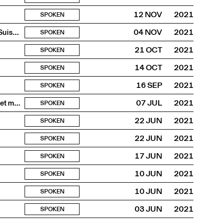
12 NOV
2021
SPOKEN
oræ – Experiences on the Border : projet pour le Pavillon Suisse 2021
04 NOV
2021
SPOKEN
21 OCT
2021
SPOKEN
14 OCT
2021
SPOKEN
16 SEP
2021
SPOKEN
Je ne crois pas aux fantômes mais mon jardin en est plein et ma mémoire
07 JUL
2021
SPOKEN
22 JUN
2021
SPOKEN
22 JUN
2021
SPOKEN
17 JUN
2021
SPOKEN
10 JUN
2021
SPOKEN
10 JUN
2021
SPOKEN
03 JUN
2021
SPOKEN