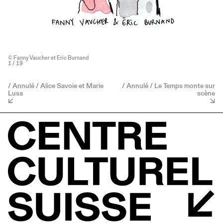
© Fanny Vaucher et Eric Burnand
1
/ 19
/ Annulé / Alice Savoie et Marie
/ Annulé / Le Temps monte sur
Lusa
scène