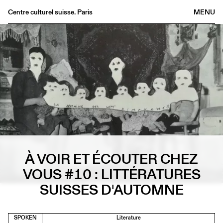
Centre culturel suisse. Paris
MENU
Agenda
Bookshop
Buvette
Archives
Medias
Publications
About
FR
/
EN
À VOIR ET ÉCOUTER CHEZ
VOUS #10 : LITTÉRATURES
SUISSES D'AUTOMNE
SPOKEN
Literature