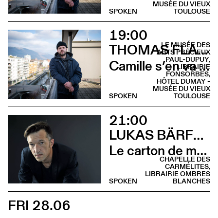
MUSÉE DU VIEUX
SPOKEN
TOULOUSE
19:00
LE MUSÉE DES
THOMAS FLAHAUT
ARTS PRÉCIEUX
PAUL-DUPUY,
Camille s’en va (Rencontre - Librairie Fonsorbes)
LIBRAIRIE
FONSORBES,
HÔTEL DUMAY -
MUSÉE DU VIEUX
SPOKEN
TOULOUSE
21:00
LUKAS BÄRFUSS
Le carton de mon père (Lecture - Chapelle des Carmélites)
CHAPELLE DES
CARMÉLITES,
LIBRAIRIE OMBRES
SPOKEN
BLANCHES
FRI 28.06