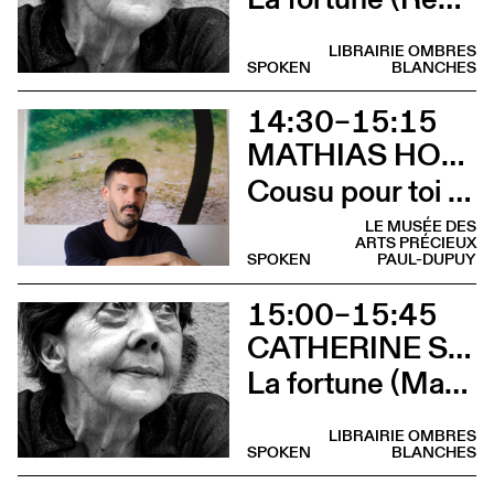
LIBRAIRIE OMBRES
SPOKEN
BLANCHES
14:30–15:15
MATHIAS HOWALD
Cousu pour toi (Rencontre avec Mathias Chaillot, Tom Crewe et Mathias Howald)
LE MUSÉE DES
ARTS PRÉCIEUX
SPOKEN
PAUL-DUPUY
15:00–15:45
CATHERINE SAFONOFF
La fortune (Marie Bunel lit La fortune de Catherine Safonoff)
LIBRAIRIE OMBRES
SPOKEN
BLANCHES