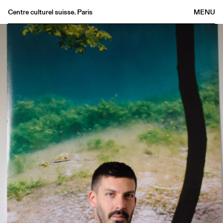
Centre culturel suisse. Paris
MENU
Agenda
Bookshop
Buvette
Archives
Medias
Publications
About
FR
/
EN