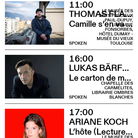
11:00
LE MUSÉE DES
THOMAS FLAHAUT
ARTS PRÉCIEUX
PAUL-DUPUY,
Camille s’en va (Recontre croissants - Hôtel Dumay)
LIBRAIRIE
FONSORBES,
HÔTEL DUMAY -
MUSÉE DU VIEUX
SPOKEN
TOULOUSE
16:00
LUKAS BÄRFUSS
Le carton de mon père (Rencontre - Librairie Ombres Blanches)
CHAPELLE DES
CARMÉLITES,
LIBRAIRIE OMBRES
SPOKEN
BLANCHES
17:00
ARIANE KOCH
L’hôte (Lecture - Musée des Arts Précieux)
LE MUSÉE DES