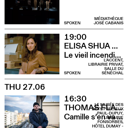
MÉDIATHÈQUE
SPOKEN
JOSÉ CABANIS
19:00
ELISA SHUA DUSAPIN
Le vieil incendie (Rencontre - L’Accent de Montrabé)
L'ACCENT,
LIBRAIRIE PRIVAT,
SALLE DU
SPOKEN
SÉNÉCHAL
THU 27.06
16:30
LE MUSÉE DES
THOMAS FLAHAUT
ARTS PRÉCIEUX
PAUL-DUPUY,
Camille s’en va (Lecture musicale - Musée des Arts Précieux)
LIBRAIRIE
FONSORBES,
HÔTEL DUMAY -