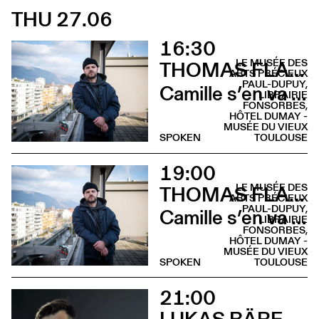
THU 27.06
16:30
LE MUSÉE DES
THOMAS FLAHAUT
ARTS PRÉCIEUX
PAUL-DUPUY,
Camille s’en va (Lecture musicale - Musée des Arts Précieux)
LIBRAIRIE
FONSORBES,
HÔTEL DUMAY -
MUSÉE DU VIEUX
SPOKEN
TOULOUSE
19:00
LE MUSÉE DES
THOMAS FLAHAUT
ARTS PRÉCIEUX
PAUL-DUPUY,
Camille s’en va (Rencontre - Librairie Fonsorbes)
LIBRAIRIE
FONSORBES,
HÔTEL DUMAY -
MUSÉE DU VIEUX
SPOKEN
TOULOUSE
21:00
LUKAS BÄRFUSS