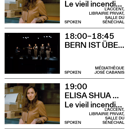
Le vieil incendie (Lecture musicale - Salle du Sénéchal)
L'ACCENT,
LIBRAIRIE PRIVAT,
SALLE DU
SPOKEN
SÉNÉCHAL
18:00–18:45
BERN IST ÜBERALL
MÉDIATHÈQUE
SPOKEN
JOSÉ CABANIS
19:00
ELISA SHUA DUSAPIN
Le vieil incendie (Rencontre - L’Accent de Montrabé)
L'ACCENT,
LIBRAIRIE PRIVAT,
SALLE DU
SPOKEN
SÉNÉCHAL