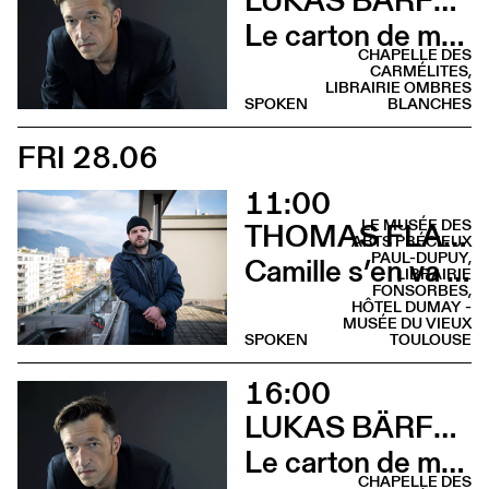
Le carton de mon père (Lecture - Chapelle des Carmélites)
CHAPELLE DES
CARMÉLITES,
LIBRAIRIE OMBRES
SPOKEN
BLANCHES
FRI 28.06
11:00
LE MUSÉE DES
THOMAS FLAHAUT
ARTS PRÉCIEUX
PAUL-DUPUY,
Camille s’en va (Recontre croissants - Hôtel Dumay)
LIBRAIRIE
FONSORBES,
HÔTEL DUMAY -
MUSÉE DU VIEUX
SPOKEN
TOULOUSE
16:00
LUKAS BÄRFUSS
Le carton de mon père (Rencontre - Librairie Ombres Blanches)
CHAPELLE DES