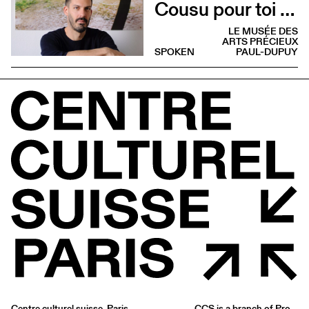
Cousu pour toi (Lecture)
LE MUSÉE DES
ARTS PRÉCIEUX
SPOKEN
PAUL-DUPUY
Centre culturel suisse. Paris
CCS is a branch of
Pro