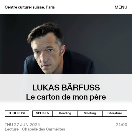
Centre culturel suisse. Paris
MENU
Agenda
Bookshop
Buvette
Archives
Medias
Publications
About
LUKAS BÄRFUSS
FR
/
EN
Le carton de mon père
TOULOUSE
SPOKEN
Reading
Meeting
Literature
THU 27 JUN 2024
21:00