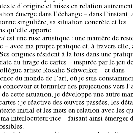
ntexte d’origine et mises en relation autrement
cation émerge dans l’échange – dans l’instant,
onne singulière, sa situation concrète et les
ns qu’elle apporte.
rot
est une ruse artistique : une manière de rest
 – avec ma propre pratique et, à travers elle, 
Ses origines résident à la fois dans une pratiq
ate du tirage de cartes – inspirée par le jeu de
ollègue artiste Rosalie Schweiker – et dans
ience du monde de l’art, où je suis constamme
 concevoir et formuler des projections vers l’
r de cette situation, je développe une autre ma
 cartes : je réactive des œuvres passées, les dét
texte initial et les mets en relation avec les q
ma interlocuteur·rice – faisant ainsi émerger 
ossibles.