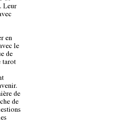
. Leur
 avec
er en
avec le
ue de
 tarot
nt
avenir.
nière de
ache de
uestions
des