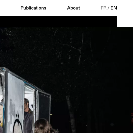
Publications
About
FR
/
EN