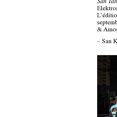
San Ta
Elektro
L’éditio
septemb
& Amos
– San K