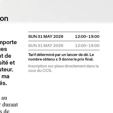
ion
SUN 31 MAY 2026
12:00–19:00
importe
SUN 31 MAY 2026
12:00–19:00
ues
nt de
Tarif déterminé par un lancer de dé. Le
nombre obtenu x 3 donne le prix final.
sité et
Inscription sur place directement dans la
uteur.
cour du CCS.
e ma
és.
 au
r durant
s de