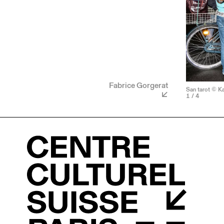
Fabrice Gorgerat
San tarot © K
1
/ 4