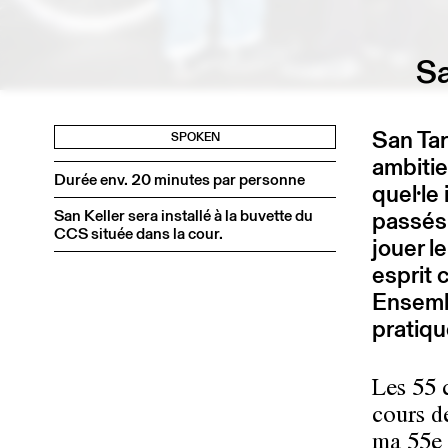
Sa
San Tar
SPOKEN
ambitie
Durée env. 20 minutes par personne
quel·le
San Keller sera installé à la buvette du
passés 
CCS située dans la cour.
jouer l
esprit 
Ensembl
pratiqu
Les 55 
cours d
ma 55e 