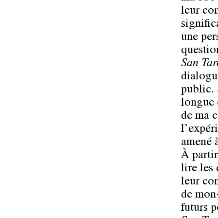
leur co
signifi
une pers
questio
San Ta
dialogue
public. 
longue d
de ma c
l’expér
amené à
À parti
lire les
leur con
de mon·
futurs p