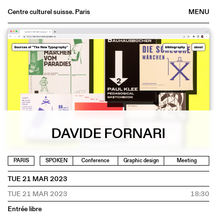
Centre culturel suisse. Paris
MENU
Agenda
Bookshop
Buvette
Archives
Medias
Publications
About
DAVIDE FORNARI
FR
/
EN
PARIS
SPOKEN
Conference
Graphic design
Meeting
TUE 21 MAR 2023
TUE 21 MAR 2023
18:30
Entrée libre