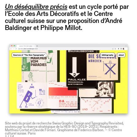
Un déséquilibre précis
est un cycle porté par
l’Ecole des Arts Décoratifs et le Centre
culturel suisse sur une proposition d’André
Baldinger et Philippe Millot.
Site web du projet de recherche Swiss Graphic Design and Typography Revisited,
soutenu par la réserve stratégique de la HES-SO (2019–2021). Requérants :
Matthieu Cortat et Davide Fornari. Graphisme de Federico Barbon. — © Centre
culturel suisse. Paris
1
/ 14