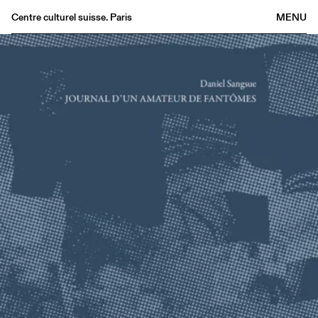
Centre culturel suisse. Paris
MENU
Agenda
Bookshop
Buvette
Archives
Medias
Publications
About
FR
/
EN