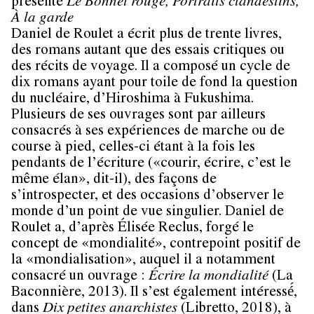
présente
Le Bonnet rouge, Portraits clandestins,
À la garde
Daniel de Roulet a écrit plus de trente livres,
des romans autant que des essais critiques ou
des récits de voyage. Il a composé un cycle de
dix romans ayant pour toile de fond la question
du nucléaire, d’Hiroshima à Fukushima.
Plusieurs de ses ouvrages sont par ailleurs
consacrés à ses expériences de marche ou de
course à pied, celles-ci étant à la fois les
pendants de l’écriture («courir, écrire, c’est le
même élan», dit-il), des façons de
s’introspecter, et des occasions d’observer le
monde d’un point de vue singulier. Daniel de
Roulet a, d’après Élisée Reclus, forgé le
concept de «mondialité», contrepoint positif de
la «mondialisation», auquel il a notamment
consacré un ouvrage :
Écrire la mondialité
(La
Baconnière, 2013). Il s’est également intéressé́,
dans
Dix petites anarchistes
(Libretto, 2018), à