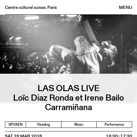
Centre culturel suisse. Paris
MENU
Agenda
Bookshop
Buvette
Archives
Medias
Publications
About
LAS OLAS LIVE
FR
/
EN
Loïc Diaz Ronda et Irene Bailo
Carramiñana
SPOKEN
Reading
Music
Performance
SAT 28 MAR 2026
16:30–17:30