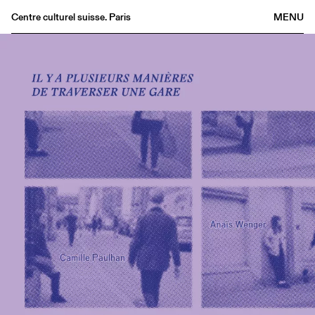
Centre culturel suisse. Paris
MENU
Agenda
Bookshop
Buvette
Archives
Medias
Publications
About
FR
/
EN