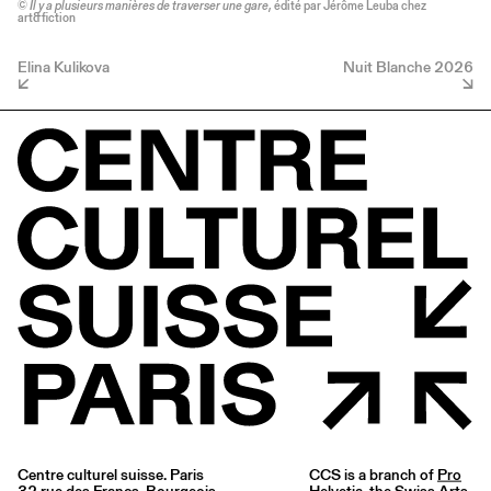
©
Il y a plusieurs manières de traverser une gare
, édité par Jérôme Leuba chez
art&fiction
Elina Kulikova
Nuit Blanche 2026
Centre culturel suisse. Paris
CCS is a branch of
Pro
32 rue des Francs-Bourgeois
Helvetia
, the Swiss Arts