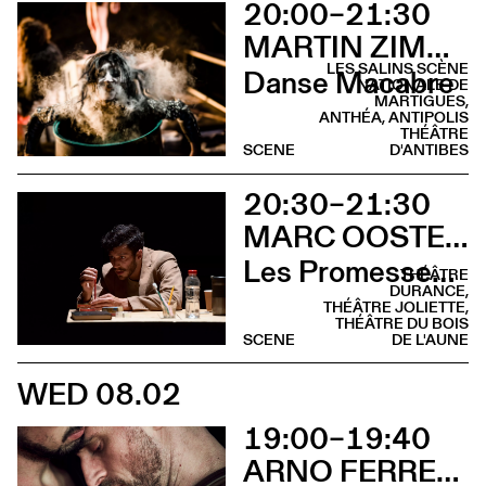
20:00–21:30
MARTIN ZIMMERMANN
LES SALINS SCÈNE
Danse Macabre
NATIONALE DE
MARTIGUES,
ANTHÉA, ANTIPOLIS
THÉÂTRE
SCENE
D'ANTIBES
20:30–21:30
MARC OOSTERHOFF
Les Promesses de l’incertitude
THÉÂTRE
DURANCE,
THÉÂTRE JOLIETTE,
THÉÂTRE DU BOIS
SCENE
DE L'AUNE
WED 08.02
19:00–19:40
ARNO FERRERA & GILLES POLET CIE UN LOUP POUR L'HOMME