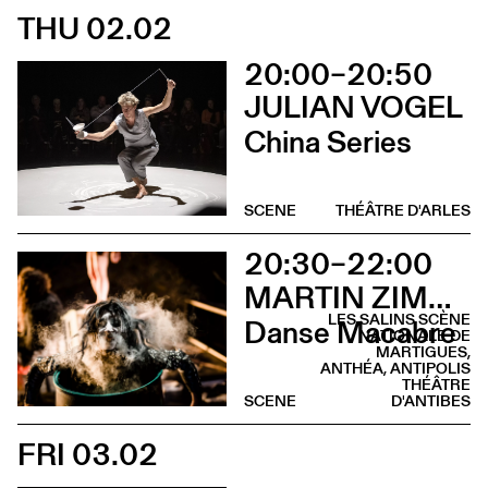
THU 02.02
20:00–20:50
JULIAN VOGEL
China Series
SCENE
THÉÂTRE D'ARLES
20:30–22:00
MARTIN ZIMMERMANN
LES SALINS SCÈNE
Danse Macabre
NATIONALE DE
MARTIGUES,
ANTHÉA, ANTIPOLIS
THÉÂTRE
SCENE
D'ANTIBES
FRI 03.02