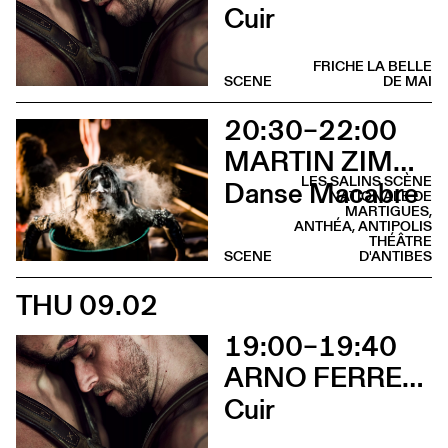
Cuir
FRICHE LA BELLE
SCENE
DE MAI
20:30–22:00
MARTIN ZIMMERMANN
LES SALINS SCÈNE
Danse Macabre
NATIONALE DE
MARTIGUES,
ANTHÉA, ANTIPOLIS
THÉÂTRE
SCENE
D'ANTIBES
THU 09.02
19:00–19:40
ARNO FERRERA & GILLES POLET CIE UN LOUP POUR L'HOMME
Cuir