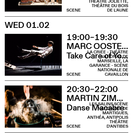
THÉÂTRE JOLIETTE,
THÉÂTRE DU BOIS
SCENE
DE L'AUNE
WED 01.02
19:00–19:30
MARC OOSTERHOFF
LA CRIÉE - THÉÂTRE
Take Care of Yourself
NATIONAL DE
MARSEILLE, LA
GARANCE - SCÈNE
NATIONALE DE
SCENE
CAVAILLON
20:30–22:00
MARTIN ZIMMERMANN
LES SALINS SCÈNE
Danse Macabre
NATIONALE DE
MARTIGUES,
ANTHÉA, ANTIPOLIS
THÉÂTRE
SCENE
D'ANTIBES