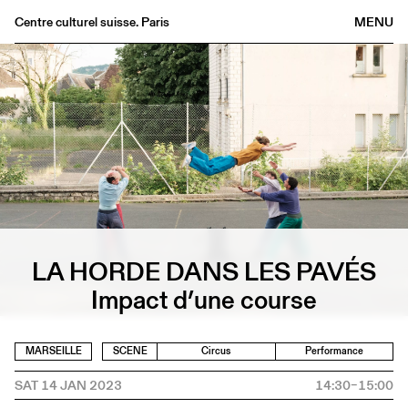
Centre culturel suisse. Paris
MENU
Agenda
Bookshop
Buvette
Archives
Medias
Publications
About
LA HORDE DANS LES PAVÉS
FR
/
EN
Impact d’une course
MARSEILLE
SCENE
Circus
Performance
SAT 14 JAN 2023
14:30–15:00