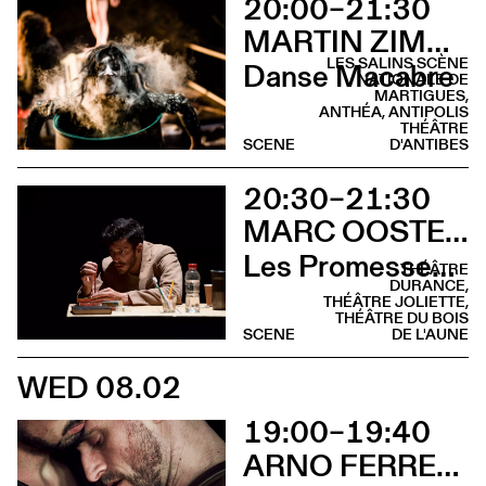
20:00–21:30
MARTIN ZIMMERMANN
LES SALINS SCÈNE
Danse Macabre
NATIONALE DE
MARTIGUES,
ANTHÉA, ANTIPOLIS
THÉÂTRE
SCENE
D'ANTIBES
20:30–21:30
MARC OOSTERHOFF
Les Promesses de l’incertitude
THÉÂTRE
DURANCE,
THÉÂTRE JOLIETTE,
THÉÂTRE DU BOIS
SCENE
DE L'AUNE
WED 08.02
19:00–19:40
ARNO FERRERA & GILLES POLET CIE UN LOUP POUR L'HOMME