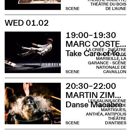
THÉÂTRE DU BOIS
SCENE
DE L'AUNE
WED 01.02
19:00–19:30
MARC OOSTERHOFF
LA CRIÉE - THÉÂTRE
Take Care of Yourself
NATIONAL DE
MARSEILLE, LA
GARANCE - SCÈNE
NATIONALE DE
SCENE
CAVAILLON
20:30–22:00
MARTIN ZIMMERMANN
LES SALINS SCÈNE
Danse Macabre
NATIONALE DE
MARTIGUES,
ANTHÉA, ANTIPOLIS
THÉÂTRE
SCENE
D'ANTIBES