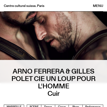
Centre culturel suisse. Paris
MENU
Agenda
Bookshop
Buvette
Archives
Medias
Publications
About
ARNO FERRERA & GILLES
FR
/
EN
POLET CIE UN LOUP POUR
L'HOMME
Cuir
MARSEILLE
SCENE
Dance
Circus
Show
Performance