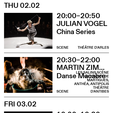
THU 02.02
20:00–20:50
JULIAN VOGEL
China Series
SCENE
THÉÂTRE D'ARLES
20:30–22:00
MARTIN ZIMMERMANN
LES SALINS SCÈNE
Danse Macabre
NATIONALE DE
MARTIGUES,
ANTHÉA, ANTIPOLIS
THÉÂTRE
SCENE
D'ANTIBES
FRI 03.02