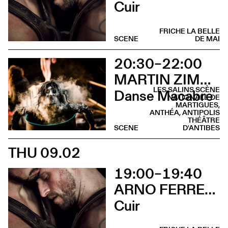
Cuir
FRICHE LA BELLE
SCENE
DE MAI
20:30–22:00
MARTIN ZIMMERMANN
LES SALINS SCÈNE
Danse Macabre
NATIONALE DE
MARTIGUES,
ANTHÉA, ANTIPOLIS
THÉÂTRE
SCENE
D'ANTIBES
THU 09.02
19:00–19:40
ARNO FERRERA & GILLES POLET CIE UN LOUP POUR L'HOMME
Cuir