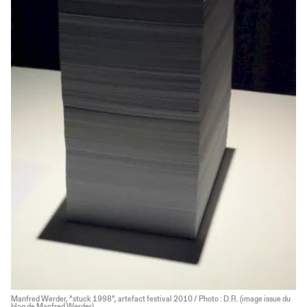
Manfred Werder, “stuck 1998”, artefact festival 2010 / Photo : D.R. (image issue du
blog de Manfred Werder)