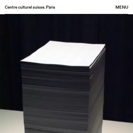
Centre culturel suisse. Paris
MENU
Agenda
Bookshop
Buvette
Archives
Medias
Publications
About
FR
/
EN