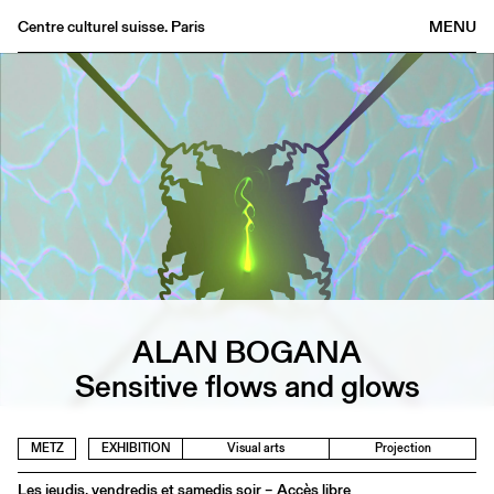
Centre culturel suisse. Paris
MENU
Agenda
Bookshop
Buvette
Archives
Medias
Publications
About
FR
/
EN
ALAN BOGANA
Sensitive flows and glows
METZ
EXHIBITION
Visual arts
Projection
Les jeudis, vendredis et samedis soir – Accès libre