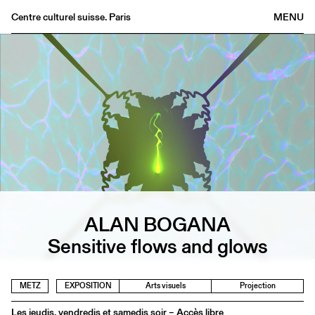
Centre culturel suisse. Paris
MENU
Agenda
Librairie
Buvette
Archives
Médiathèque
Éditions
Informations
FR
/
EN
ALAN BOGANA
Sensitive flows and glows
METZ
EXPOSITION
Arts visuels
Projection
Les jeudis, vendredis et samedis soir – Accès libre