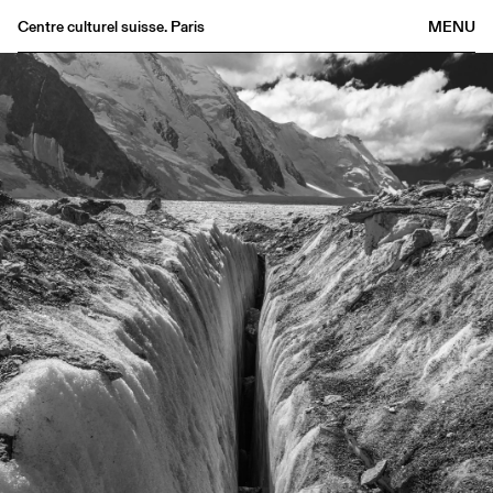
Centre culturel suisse. Paris
MENU
Agenda
Bookshop
Buvette
Archives
Medias
Publications
About
FR
/
EN