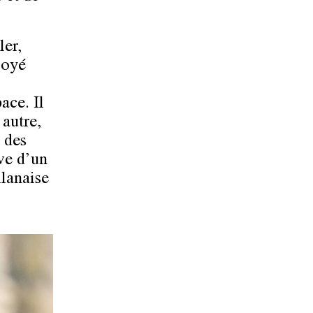
ler,
loyé
ace. Il
 autre,
é des
ève d’un
ilanaise