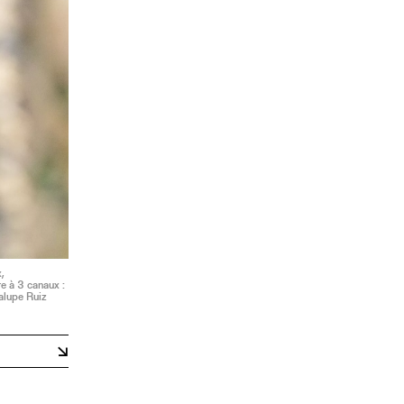
,
re à 3 canaux :
alupe Ruiz