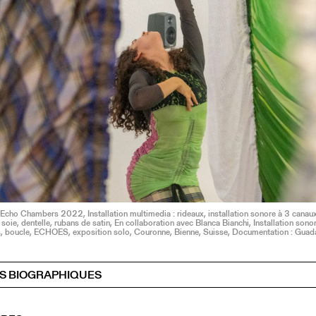
cho Chambers 2022, Installation multimedia : rideaux, installation sonore à 3 canaux
soie, dentelle, rubans de satin, En collaboration avec Blanca Bianchi, Installation sono
s, boucle, ECHOES, exposition solo, Couronne, Bienne, Suisse, Documentation : Guad
S BIOGRAPHIQUES