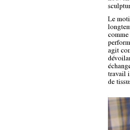
sculptur
Le motif
longtem
comme é
perform
agit co
dévoilan
échange
travail 
de tissu