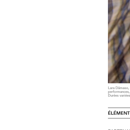
Lara Dâmaso, E
performances, 
Durées variée
ÉLÉMENT