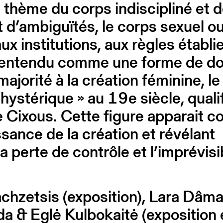
thème du corps indiscipliné et 
 d’ambiguïtés, le corps sexuel ou
ux institutions, aux règles établi
tre entendu comme une forme de d
majorité à la création féminine, 
l’hystérique » au 19e siècle, qual
e Cixous. Cette figure apparait 
ssance de la création et révélant
 la perte de contrôle et l’imprévi
zetsis (exposition), Lara Dâmas
 & Eglė Kulbokaitė (exposition 