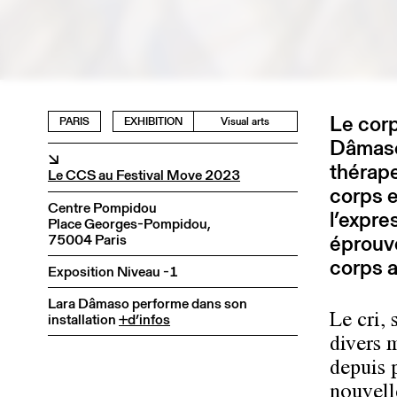
Le corp
PARIS
EXHIBITION
Visual arts
Dâmaso.
↘
thérape
Le CCS au Festival Move 2023
corps e
Centre Pompidou
l’expre
Place Georges-Pompidou,
éprouve
75004 Paris
corps 
Exposition Niveau -1
Lara Dâmaso performe dans son
installation
+d’infos
Le cri, 
divers 
depuis 
nouvell