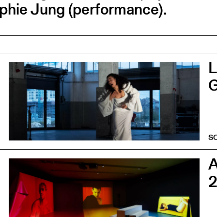
phie Jung (performance).
0
G
S
0
2