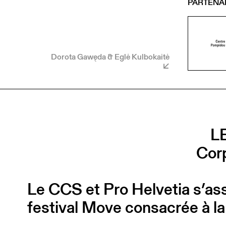
PARTENA
Dorota Gawęda & Eglė Kulbokaitė
L
Corp
Le CCS et Pro Helvetia s’ass
festival Move consacrée à la