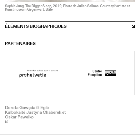
Sophie Jung, The Bigger Sleep, 2019, Photo de Julian Salinas. Courtesy l’artiste et
Kunstmuseum Gegenwart, Bâle
ÉLÉMENTS BIOGRAPHIQUES
PARTENAIRES
Dorota Gawęda & Eglė
Kulbokaitė Justyna Chaberek et
Oskar Pawełko