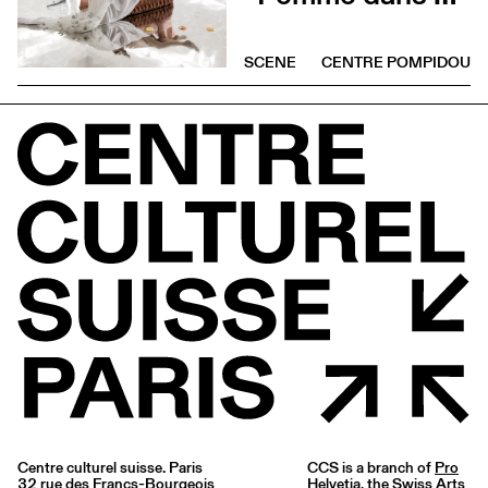
SCENE
CENTRE POMPIDOU
Centre culturel suisse. Paris
CCS is a branch of
Pro
32 rue des Francs-Bourgeois
Helvetia
, the Swiss Arts