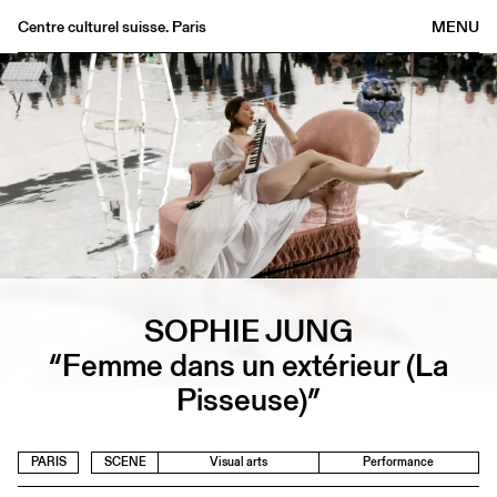
Centre culturel suisse. Paris
MENU
Agenda
Bookshop
Buvette
Archives
Medias
Publications
About
SOPHIE JUNG
FR
/
EN
“Femme dans un extérieur (La
Pisseuse)”
PARIS
SCENE
Visual arts
Performance