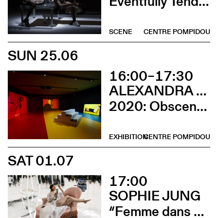
Eventfully Tender
SCENE
CENTRE POMPIDOU
SUN 25.06
16:00–17:30
ALEXANDRA BACHZETSIS
2020: Obscene (Rencontre avec l’artiste)
EXHIBITION
CENTRE POMPIDOU
SAT 01.07
17:00
SOPHIE JUNG
“Femme dans un extérieur (La Pisseuse)”