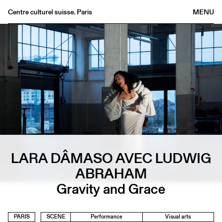
Centre culturel suisse. Paris
MENU
Agenda
Bookshop
Buvette
Archives
Medias
Publications
About
FR
/
EN
LARA DÂMASO AVEC LUDWIG
ABRAHAM
Gravity and Grace
PARIS
SCENE
Performance
Visual arts