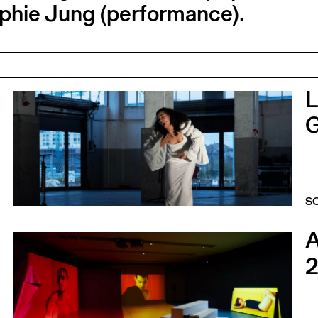
phie Jung (performance).
0
G
S
0
2