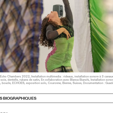
cho Chambers 2022, Installation multimedia : rideaux, installation sonore à 3 canaux
soie, dentelle, rubans de satin, En collaboration avec Blanca Bianchi, Installation sono
s, boucle, ECHOES, exposition solo, Couronne, Bienne, Suisse, Documentation : Guad
S BIOGRAPHIQUES