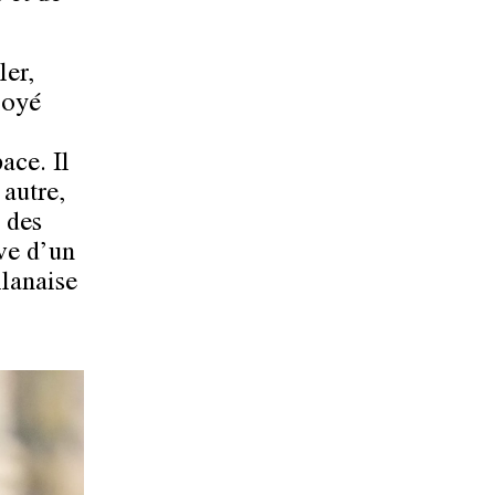
ler,
loyé
ace. Il
 autre,
é des
ève d’un
ilanaise