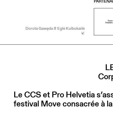
PARTENA
Dorota Gawęda & Eglė Kulbokaitė
L
Corp
Le CCS et Pro Helvetia s’ass
festival Move consacrée à la