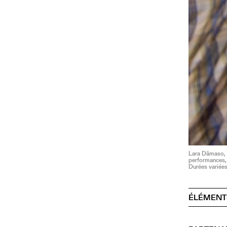
Lara Dâmaso, E
performances, 
Durées variée
ÉLÉMENT