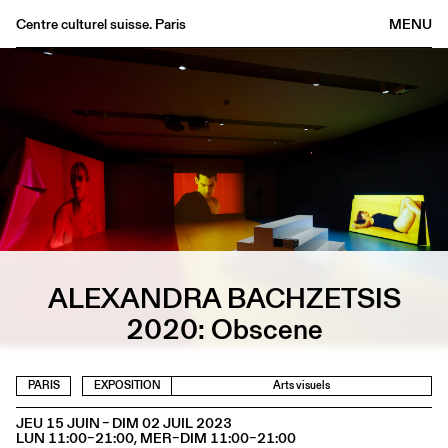
Centre culturel suisse. Paris
MENU
Agenda
Librairie
Buvette
Archives
Médiathèque
Éditions
Informations
ALEXANDRA BACHZETSIS
FR
/
EN
2020: Obscene
PARIS
EXPOSITION
Arts visuels
JEU 15 JUIN – DIM 02 JUIL 2023
LUN 11:00–21:00, MER–DIM 11:00–21:00