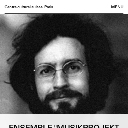
Centre culturel suisse. Paris
MENU
Agenda
Bookshop
Buvette
Archives
Medias
Publications
About
FR
/
EN
ENSEMBLE "MUSIKPROJEKT