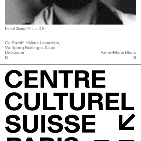
Daniel Glaus / Photo : D.R.
Co Streiff, Hélène Labarrière,
Wolfgang Reisinger, Klaus
Dickbauer
Anne-Marie Blanc