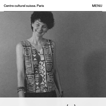
Centre culturel suisse. Paris
MENU
Agenda
Bookshop
Buvette
Archives
Medias
Publications
About
FR
/
EN