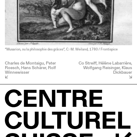
“Musarion, ou la philosophie des grâces”, C.-M. Weiland, 1780 / Frontispice
Charles de Montaigu, Peter
Co Streiff, Hélène Labarrière,
Roesch, Hans Schärer, Rolf
Wolfgang Reisinger, Klaus
Winnewisser
Dickbauer