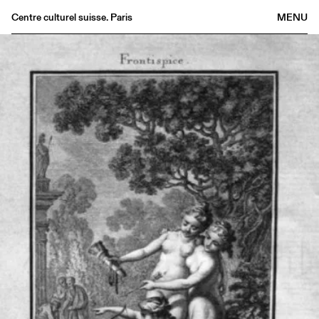
Centre culturel suisse. Paris
MENU
Agenda
Bookshop
Buvette
Archives
Medias
Publications
About
FR
/
EN