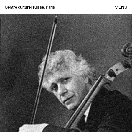
Centre culturel suisse. Paris
MENU
Agenda
Bookshop
Buvette
Archives
Medias
Publications
About
FR
/
EN