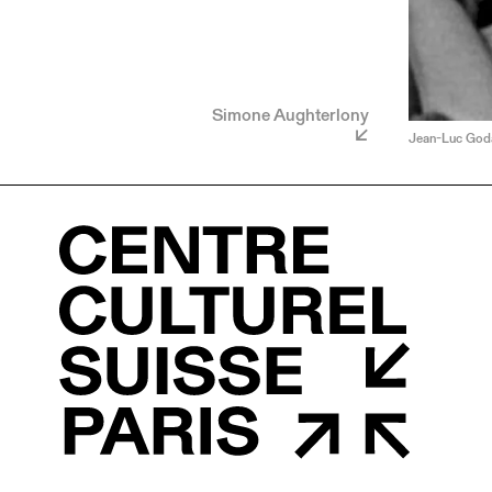
Simone Aughterlony
Jean-Luc Godar