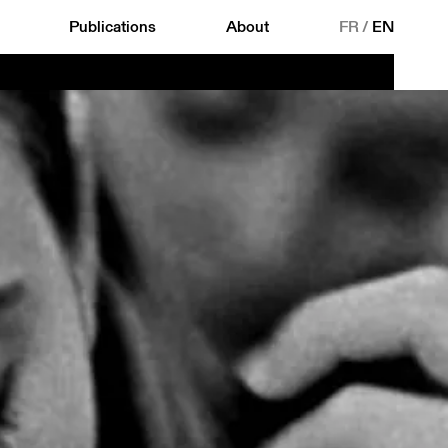
Publications
About
FR
/
EN