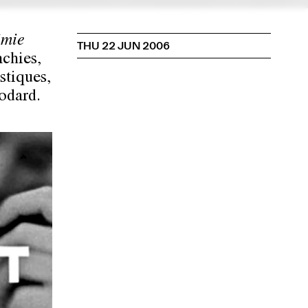
imie
THU 22 JUN 2006
nchies,
stiques,
odard.