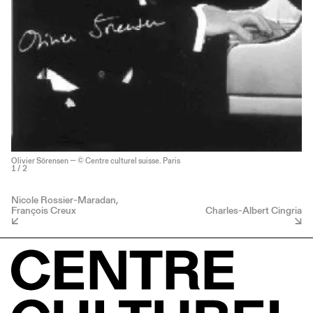
Olivier Sörensen — © Centre culturel suisse. Paris
1
/ 2
Nicole Rossier-Maradan,
François Creux
Charles-Albert Cingria