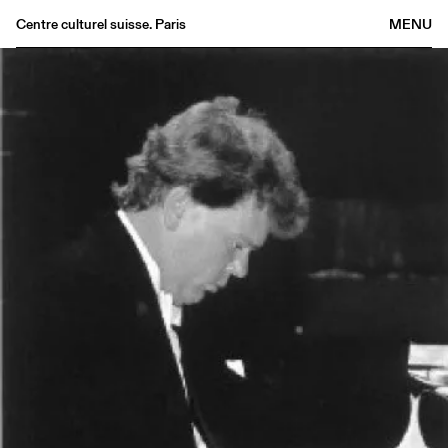
Centre culturel suisse. Paris
MENU
Agenda
Bookshop
Buvette
Archives
Medias
Publications
About
FR
/
EN