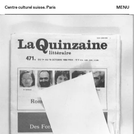
Centre culturel suisse. Paris
MENU
Agenda
Bookshop
Buvette
Archives
Medias
Publications
About
FR
/
EN