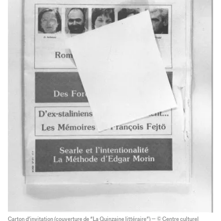
Carton d’invitation (couverture de “La Quinzaine littéraire”) — © Centre culturel