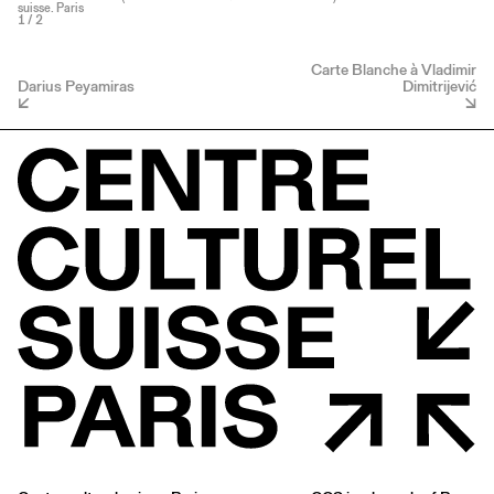
suisse. Paris
1
/ 2
Carte Blanche à Vladimir
Darius Peyamiras
Dimitrijević