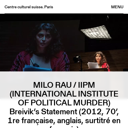
Centre culturel suisse. Paris
MENU
Agenda
Bookshop
Buvette
Archives
Medias
Publications
About
MILO RAU / IIPM
FR
/
EN
(INTERNATIONAL INSTITUTE
OF POLITICAL MURDER)
Breivik’s Statement (2012, 70’,
1re française, anglais, surtitré en