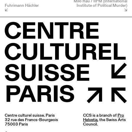
Milo Rau / IIPM (International
Fuhrimann Hächler
Institute of Political Murder)
Centre culturel suisse. Paris
CCS is a branch of
Pro
32 rue des Francs-Bourgeois
Helvetia
, the Swiss Arts
75003 Paris
Council.