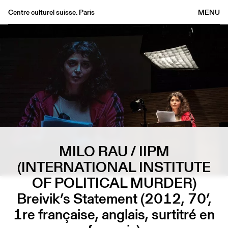
Centre culturel suisse. Paris
MENU
Agenda
Librairie
Buvette
Archives
Médiathèque
Éditions
Informations
MILO RAU / IIPM
FR
/
EN
(INTERNATIONAL INSTITUTE
OF POLITICAL MURDER)
Breivik’s Statement (2012, 70’,
1re française, anglais, surtitré en