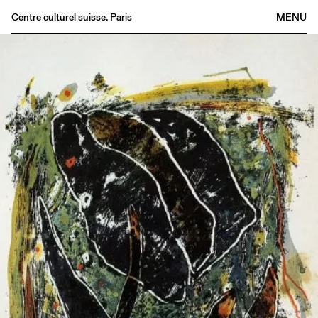
Centre culturel suisse. Paris
MENU
Agenda
Bookshop
Buvette
Archives
Medias
Publications
About
FR
/
EN