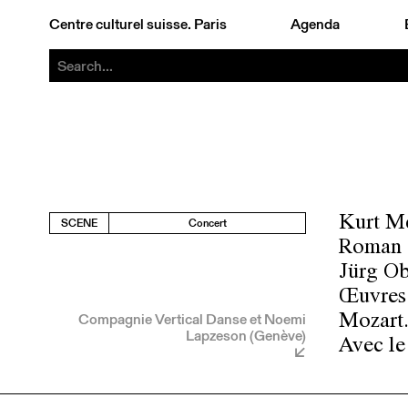
Centre culturel suisse. Paris
Agenda
Kurt Me
SCENE
Concert
Roman 
Jürg Ob
Œuvres 
Compagnie Vertical Danse et Noemi
Mozart
Lapzeson (Genève)
Avec le