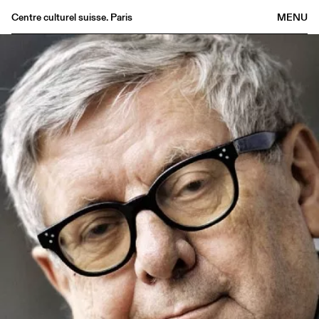
Centre culturel suisse. Paris
MENU
Agenda
Bookshop
Buvette
Archives
Medias
Publications
About
FR
/
EN