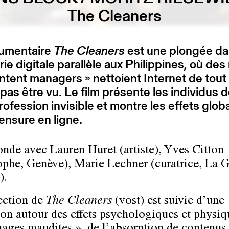
The Cleaners
umentaire
The Cleaners
est une plongée d
rie digitale parallèle aux Philippines, où des 
ntent managers » nettoient Internet de tout
 pas être vu. Le film présente les individus d
rofession invisible et montre les effets glo
ensure en ligne.
onde avec Lauren Huret (artiste), Yves Citton
ophe, Genève), Marie Lechner (curatrice, La G
).
ection de
The Cleaners
(vost) est suivie d’une
ion autour des effets psychologiques et physiq