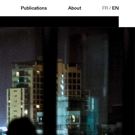
Publications
About
FR
/
EN