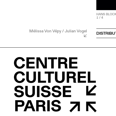
HANS BLOCK /
1
/ 4
Mélissa Von Vépy / Julian Vogel
DISTRIBU