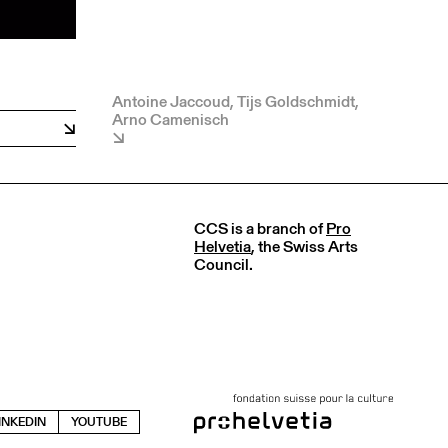
Antoine Jaccoud, Tijs Goldschmidt,
Arno Camenisch
CCS is a branch of
Pro
Helvetia
, the Swiss Arts
Council.
INKEDIN
YOUTUBE