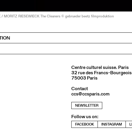
 MORITZ RIESEWIECK The Cleaners © gebrueder beetz filmproduktion
TION
Centre culturel suisse. Paris
32 rue des Francs-Bourgeois
75003 Paris
Contact
ccs@ccsparis.com
NEWSLETTER
Follow us on:
FACEBOOK
INSTAGRAM
L