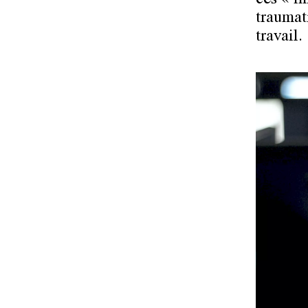
ces « i
traumat
travail.