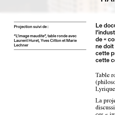
Le doc
Projection suivi de :
l’indust
“L’image maudite”, table ronde avec
de « co
Laurent Huret, Yves Citton et Marie
ne doit
Lechner
cette p
cette c
Table r
(philos
Lyrique
La proj
discuss