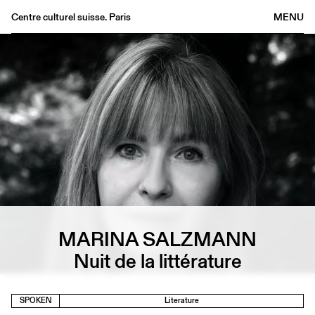
Centre culturel suisse. Paris
MENU
Agenda
Bookshop
Buvette
Archives
Medias
Publications
About
FR
/
EN
MARINA SALZMANN
Nuit de la littérature
SPOKEN
Literature