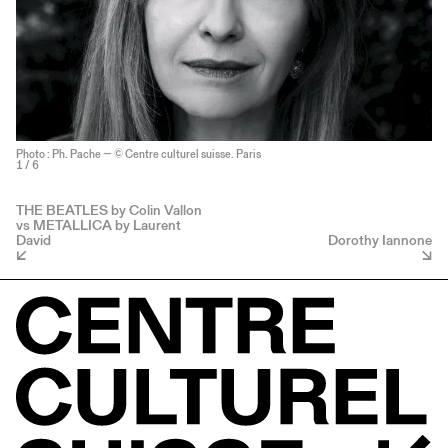
Photo : Ph. Pache — © Centre culturel suisse. Paris
1
/ 6
THE BEATLES by Colin Vallon
vs METALLICA by Laurent
David
Dorothy Iannone