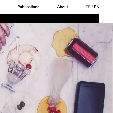
Publications
About
FR
/
EN