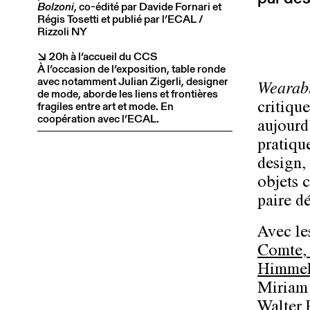
Bolzoni
, co-édité par Davide Fornari et
Régis Tosetti et publié par l’ECAL /
Rizzoli NY
↘ 20h à l’accueil du CCS
À l’occasion de l’exposition, table ronde
avec notamment Julian Zigerli, designer
Wearabl
de mode, aborde les liens et frontières
fragiles entre art et mode. En
critiqu
coopération avec l’ECAL.
aujourd’
pratique
design,
objets c
paire d
Avec le
Comte
,
Himmel
Miriam
Walter P