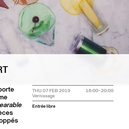
RT
porte
THU 07 FEB 2019
18:00–20:00
sme
earable
Entrée libre
ièces
loppés