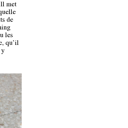
 ll met
quelle
ts de
ning
u les
, qu’il
 y