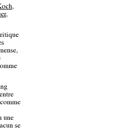
Koch
,
er
,
ritique
es
mmense,
e
 comme
ing
entre
nt comme
n une
hacun se