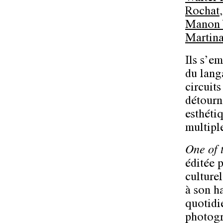
Rochat
Manon 
Martina
Ils s’e
du lang
circuit
détourn
esthéti
multipl
One of 
éditée 
culture
à son ha
quotidi
photogr