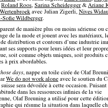
,
Roland Roos
,
Sarina Scheidegger
&
Ariane 
Wertenbroek
avec Julian Zigerli,
Nives Widau
-Sofie Wildberger
.
mparent de manière plus ou moins sérieuse ou c
age de la mode et jouent avec les matériaux, l
s de distribution et contours d’une industrie i
ant ses supports pour leurs idées et leur propr
que, soit comme objets uniques, soit produits
es à prix abordables.
those days
, nappe en toile cirée de Olaf Breun
par
We do not work alone
avec le soutien du C
l suisse sera dévoilée à cette occasion. Puisa
bitude dans les ressources infinies de la vie
enne, Olaf Breuning a utilisé pour cette éditio
aphie qui résume la situation dans laquelle c