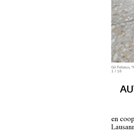
Gil Pellaton, “
1
/ 16
AU
en coop
Lausan