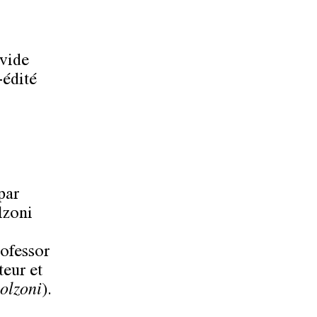
vide
-édité
par
lzoni
ofessor
eur et
olzoni
).