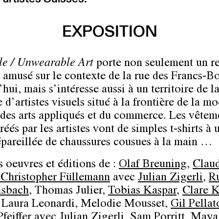
EXPOSITION
e / Unwearable Art
porte non seulement un r
e amusé sur le contexte de la rue des Francs-B
hui, mais s’intéresse aussi à un territoire de l
 d’artistes visuels situé à la frontière de la m
 des arts appliqués et du commerce. Les vêtem
réés par les artistes vont de simples t-shirts à 
épareillée de chaussures cousues à la main …
s oeuvres et éditions de :
Olaf Breuning
,
Clau
Christopher Füllemann
avec
Julian Zigerli
,
R
sbach
, Thomas Julier,
Tobias Kaspar
,
Clare 
 Laura Leonardi, Melodie Mousset,
Gil Pellat
feiffer
avec Julian Zigerli,
Sam Porritt
,
Maya