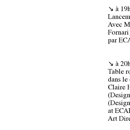
↘ à 19h 
Lanceme
Avec Mo
Fornari 
par ECA
↘ à 20h
Table 
dans le
Claire 
(Design
(Design
at ECAL
Art Dir