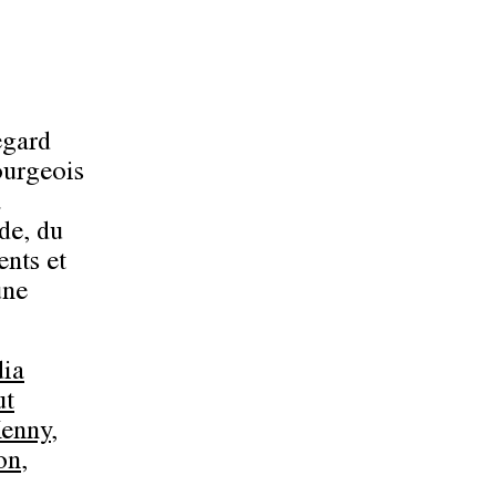
egard
ourgeois
a
ode, du
ents et
une
dia
ut
Kenny
,
on
,