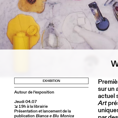
W
Premièr
EXHIBITION
sur un 
Autour de l’exposition
actuel 
Jeudi 04.07
Art
prés
↘ 19h à la librairie
uniques
Présentation et lancement de la
publication
Bianca e Blu Monica
par des