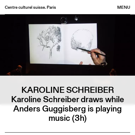
Centre culturel suisse. Paris
MENU
Agenda
Bookshop
Buvette
Archives
Medias
Publications
About
KAROLINE SCHREIBER
FR
/
EN
Karoline Schreiber draws while
Anders Guggisberg is playing
music (3h)