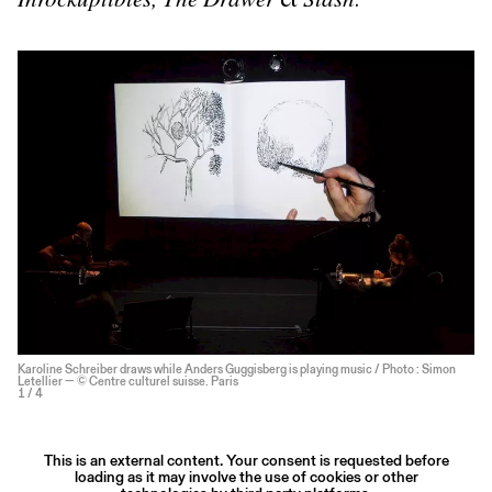
Inrockuptibles, The Drawer
et
Slash
.
Karoline Schreiber draws while Anders Guggisberg is playing music / Photo : Simon
Letellier — © Centre culturel suisse. Paris
1
/ 4
This is an external content. Your consent is requested before
loading as it may involve the use of cookies or other