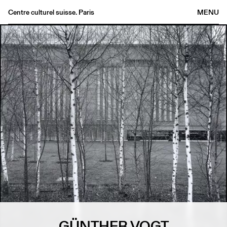
Centre culturel suisse. Paris
MENU
Agenda
Bookshop
Buvette
Archives
Medias
Publications
About
FR
/
EN
GÜNTHER VOGT