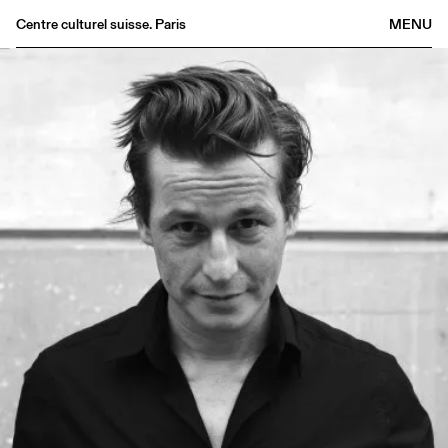
Centre culturel suisse. Paris
MENU
Agenda
Bookshop
Buvette
Archives
Medias
Publications
About
FR
/
EN