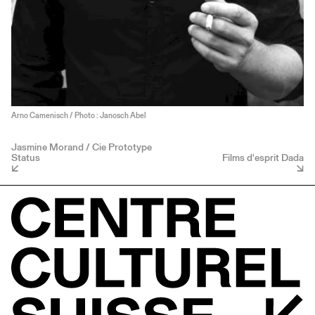
Arno Camenisch / Photo : Janosch Abel
Jasmine Morand / Cie Prototype
Status
Films d'esprit Dada