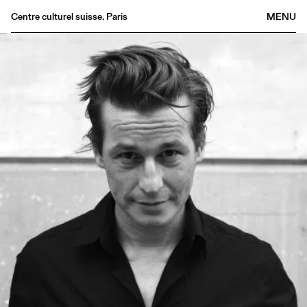
Centre culturel suisse. Paris
MENU
Agenda
Librairie
Buvette
Archives
Médiathèque
Éditions
Informations
FR
/
EN