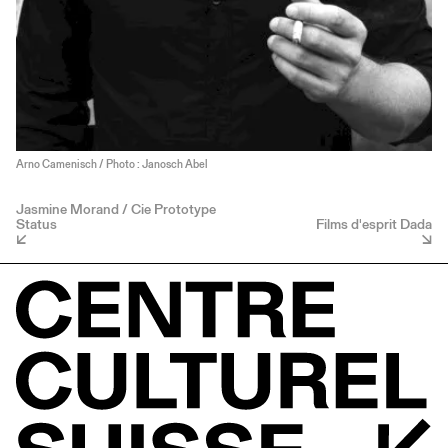
Arno Camenisch / Photo : Janosch Abel
Jasmine Morand / Cie Prototype
Status
Films d'esprit Dada