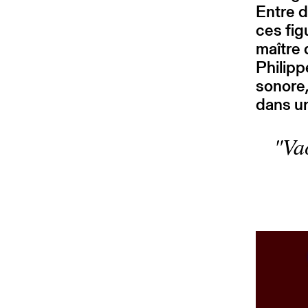
Entre d
ces fig
maître 
Philipp
sonore,
dans un
Va