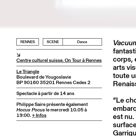
Vacuu
RENNES
SCENE
Dance
fantast
↘
corps, 
Centre culturel suisse. On Tour à Rennes
arts vis
Le Triangle
toute u
Boulevard de Yougoslavie
Renais
BP 90160 35201 Rennes Cedex 2
Spectacle à partir de 14 ans
“Le cho
Philippe Saire présente également
embarq
Hocus Pocus
le mercredi 10.05 à
est nu.
19:00.
+ Infos
surfac
Garrig