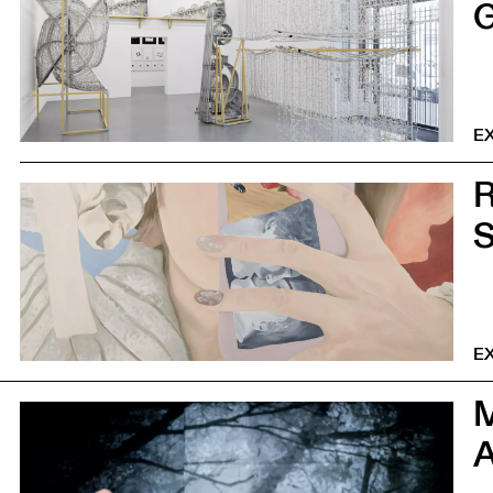
G
EX
0
S
EX
0
A