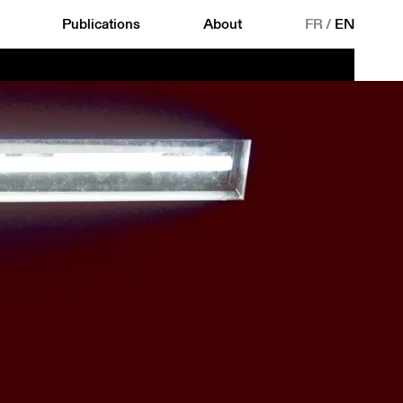
Publications
About
FR
/
EN