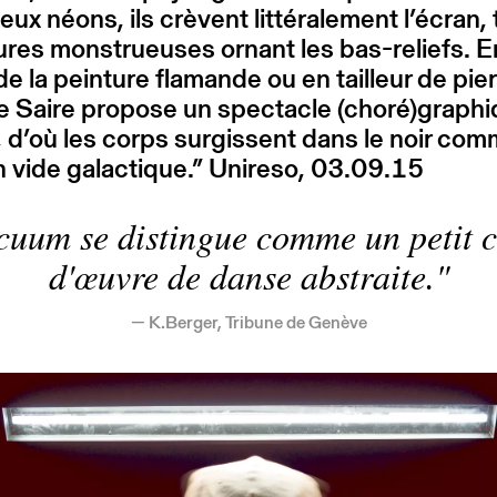
eux néons, ils crèvent littéralement l’écran, 
ures monstrueuses ornant les bas-reliefs. E
de la peinture flamande ou en tailleur de pier
e Saire propose un spectacle (choré)graphi
 d’où les corps surgissent dans le noir co
 vide galactique.” Unireso, 03.09.15
cuum se distingue comme un petit c
d'œuvre de danse abstraite.
K.Berger, Tribune de Genève