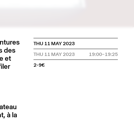
intures
THU 11 MAY 2023
ns des
THU 11 MAY 2023
19:00–19:25
e et
iler
2-9€
lateau
, à la