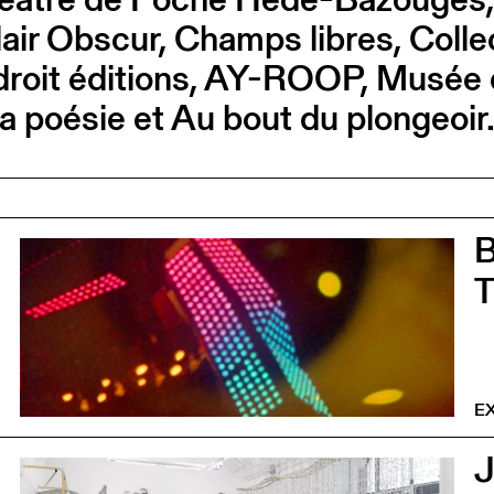
, Clair Obscur, Champs libres, Col
droit éditions, AY-ROOP, Musée 
a poésie et Au bout du plongeoir
0
EX
0