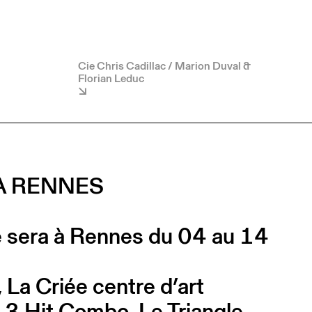
Cie Chris Cadillac / Marion Duval &
Florian Leduc
À RENNES
se sera à Rennes du 04 au 14
La Criée centre d’art
 Hit Combo, Le Triangle,