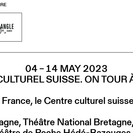
IRE
04 – 14 MAY 2023
CULTUREL SUISSE. ON TOUR 
 France, le Centre culturel suis
gne, Théâtre National Bretagne, 
âtre de Poche Hédé-Bazouges, 3