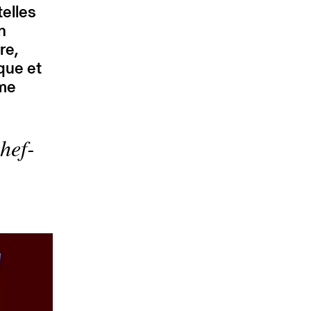
telles
n
re,
que et
mme
hef-