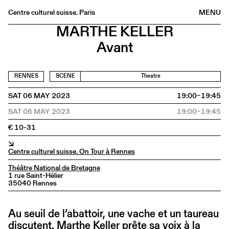
MATHIEU AMALRIC ET
Centre culturel suisse. Paris
MENU
MARTHE KELLER
Agenda
Avant
Bookshop
Buvette
RENNES
SCENE
Theatre
Archives
SAT 06 MAY 2023
19:00–19:45
Medias
SAT 06 MAY 2023
19:00–19:45
Publications
€ 10-31
About
↘
FR
/
EN
Centre culturel suisse. On Tour à Rennes
Théâtre National de Bretagne
1 rue Saint-Hélier
35040 Rennes
Au seuil de l’abattoir, une vache et un taureau
discutent. Marthe Keller prête sa voix à la