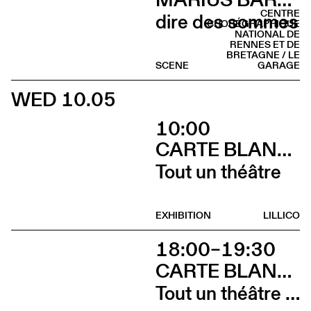
CENTRE
dire des sommes
CHORÉGRAPHIQUE
NATIONAL DE
RENNES ET DE
BRETAGNE / LE
SCENE
GARAGE
WED 10.05
10:00
CARTE BLANCHE À ALBERTINE & GERMANO ZULLO
Tout un théâtre
EXHIBITION
LILLICO
18:00–19:30
CARTE BLANCHE À ALBERTINE & GERMANO ZULLO
Tout un théâtre (Rencontre avec Albertine et Germano Zullo et soirée films d’animation. Tout public dès 10 ans)