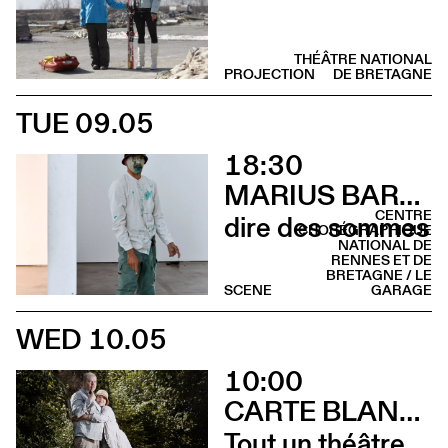
THÉÂTRE NATIONAL
PROJECTION
DE BRETAGNE
TUE 09.05
18:30
MARIUS BARTHAUX
CENTRE
dire des sommes
CHORÉGRAPHIQUE
NATIONAL DE
RENNES ET DE
BRETAGNE / LE
SCENE
GARAGE
WED 10.05
10:00
CARTE BLANCHE À ALBERTINE & GERMANO ZULLO
Tout un théâtre