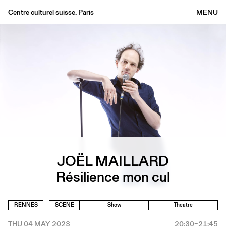
Centre culturel suisse. Paris
MENU
Agenda
Bookshop
Buvette
Archives
Medias
Publications
About
FR
/
EN
JOËL MAILLARD
Résilience mon cul
RENNES
SCENE
Show
Theatre
THU 04 MAY 2023
20:30–21:45