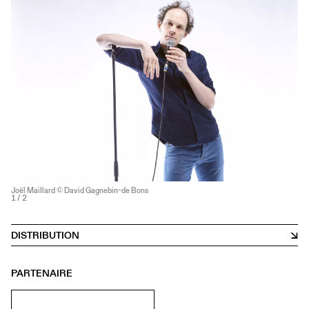
Joël Maillard © David Gagnebin-de Bons
1
/ 2
DISTRIBUTION
PARTENAIRE