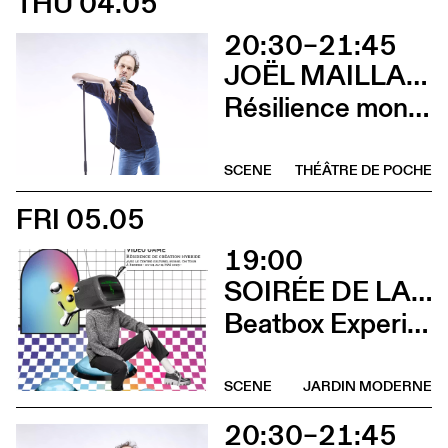
THU 04.05
20:30–21:45
JOËL MAILLARD
Résilience mon cul
SCENE
THÉÂTRE DE POCHE
FRI 05.05
19:00
SOIRÉE DE LANCEMENT DU CCS ON TOUR À RENNES
Beatbox Experimental Video Game + Andrina Bollinger
SCENE
JARDIN MODERNE
20:30–21:45