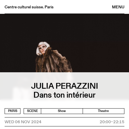
Centre culturel suisse. Paris
MENU
Agenda
Bookshop
Buvette
Archives
Medias
Publications
About
JULIA PERAZZINI
FR
/
EN
Dans ton intérieur
PARIS
SCENE
Show
Theatre
WED 06 NOV 2024
20:00–22:15