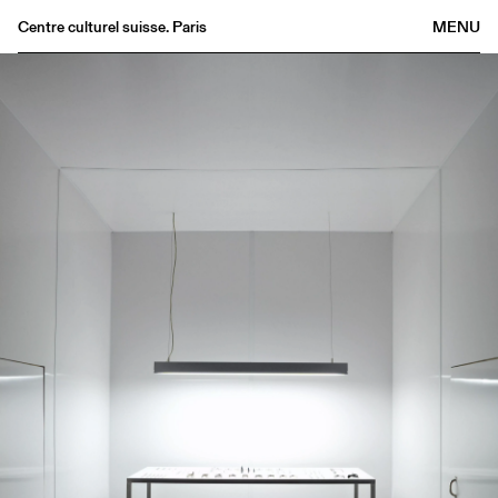
Centre culturel suisse. Paris
MENU
Agenda
Bookshop
Buvette
Archives
Medias
Publications
About
FR
/
EN