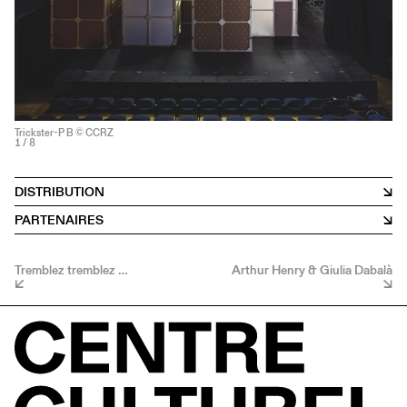
Trickster-P B © CCRZ
1
/ 8
DISTRIBUTION
PARTENAIRES
Tremblez tremblez …
Arthur Henry & Giulia Dabalà