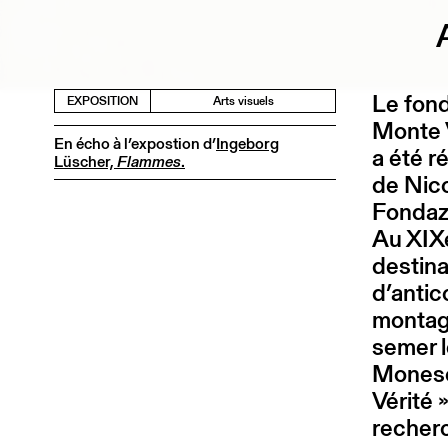
Le fond
EXPOSITION
Arts visuels
Monte V
En écho à l’expostion d’
Ingeborg
a été r
Lüscher,
Flammes
.
de Nico
Fondaz
Au XIXe
destina
d’antic
montagn
semer l
Monesci
Vérité 
recherc