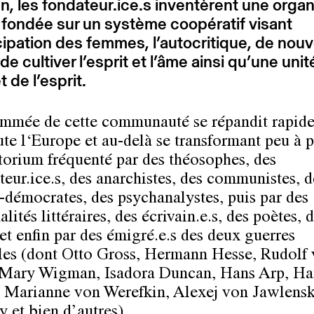
 les fondateur.ice.s inventèrent une organ
 fondée sur un système coopératif visant
ipation des femmes, l’autocritique, de nouv
de cultiver l’esprit et l’âme ainsi qu’une unit
 de l’esprit.
mmée de cette communauté se répandit rapid
ute l‘Europe et au-delà se transformant peu à 
torium fréquenté par des théosophes, des
teur.ice.s, des anarchistes, des communistes, d
-démocrates, des psychanalystes, puis par des
lités littéraires, des écrivain.e.s, des poètes, 
 et enfin par des émigré.e.s des deux guerres
es (dont Otto Gross, Hermann Hesse, Rudolf
 Mary Wigman, Isadora Duncan, Hans Arp, Ha
, Marianne von Werefkin, Alexej von Jawlensk
y et bien d’autres).