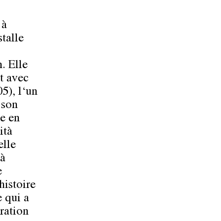
’à
stalle
. Elle
nt avec
5), l‘un
 son
ée en
ità
elle
 à
e
histoire
e qui a
ration