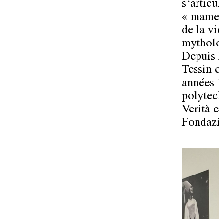
s‘articu
« mamel
de la vi
mytholog
Depuis 
Tessin e
années 
polytec
Verità e
Fondazi