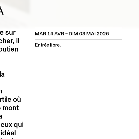
À
e sur
MAR 14 AVR – DIM 03 MAI 2026
her, il
Entrée libre.
soutien
la
n
tile où
e mont
a
ceux qui
 idéal