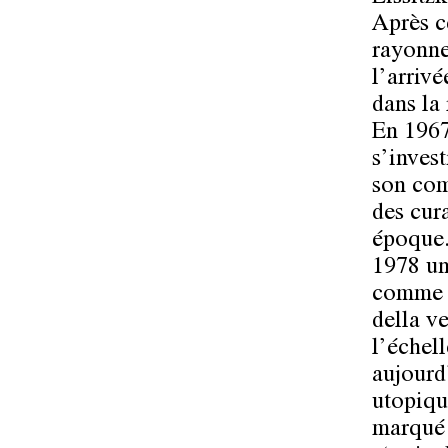
Après ce
rayonne
l’arrivé
dans la
En 1967
s’inves
son com
des cura
époque.
1978 un
comme f
della ve
l’échell
aujourd
utopiqu
marqué 