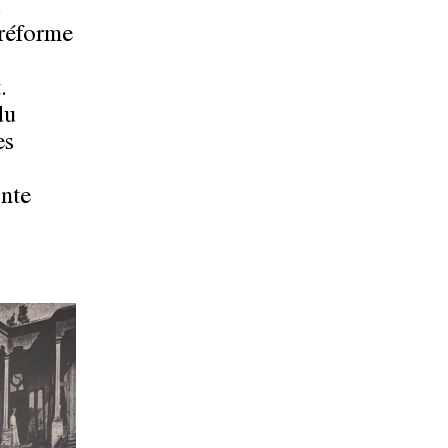
s
 réforme
.
du
es
onte