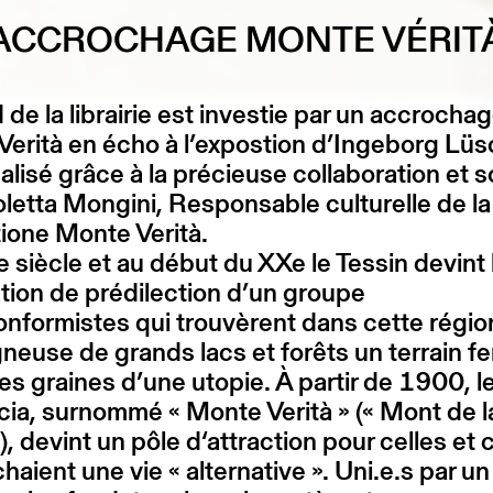
ACCROCHAGE MONTE VÉRIT
 de la librairie est investie par un accrochag
erità en écho à l’expostion d’Ingeborg Lüsc
éalisé grâce à la précieuse collaboration et 
letta Mongini, Responsable culturelle de la
ione Monte Verità.
 siècle et au début du XXe le Tessin devint 
tion de prédilection d’un groupe
onformistes qui trouvèrent dans cette régio
euse de grands lacs et forêts un terrain fer
es graines d’une utopie. À partir de 1900, l
a, surnommé « Monte Verità » (« Mont de l
»), devint un pôle d‘attraction pour celles et 
haient une vie « alternative ». Uni.e.s par un