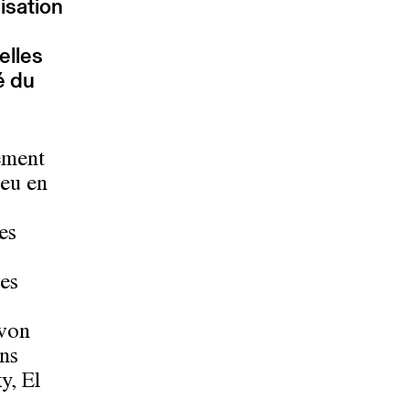
isation
elles
é du
ement
peu en
es
des
 von
ns
y, El