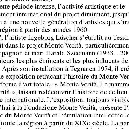
tte période intense, l’activité artistique et le
ment international du projet diminuent, jusqu
e d’une nouvelle génération d’artistes qui s’in
 région à partir des années 1960.
, l’artiste Ingeborg Lüscher s’établit au Tessin
tit dans le projet Monte Verità, particulièreme
pagnon et mari Harald Szeemann (1933 – 200
teurs les plus éminents et les plus influents de
 Après son installation à Tegna en 1974, il cr
e exposition retraçant l‘histoire du Monte Ver
orme d‘art totale : « Monte Verità. Le mamm
rità », faisant redécouvrir l’histoire de ce lieu
e internationale. L‘exposition, toujours visibl
’hui à la Fondazione Monte Verità, présente l‘
e du Monte Verità et l‘émulation intellectuell
toute la région à partir du XIXe siècle. La nar