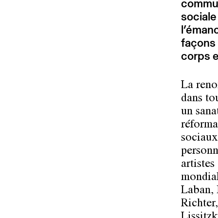
commun,
sociale
l’émanc
façons 
corps et
La reno
dans to
un sana
réforma
sociaux
personna
artistes
mondial
Laban,
Richter
Lissitzk