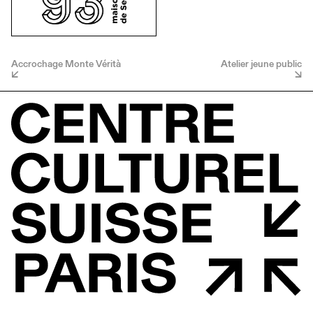
Accrochage Monte Vérità
Atelier jeune public