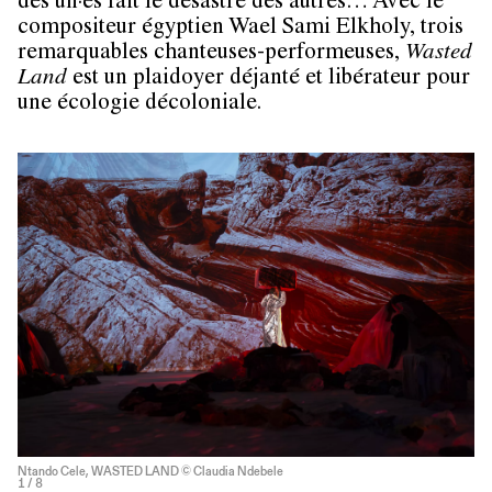
des un·es fait le désastre des autres… Avec le
compositeur égyptien Wael Sami Elkholy, trois
remarquables chanteuses-performeuses,
Wasted
Land
est un plaidoyer déjanté et libérateur pour
une écologie décoloniale.
Ntando Cele, WASTED LAND © Claudia Ndebele
1
/ 8