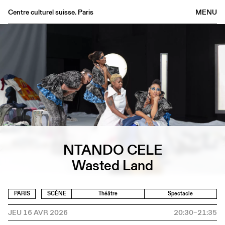
Centre culturel suisse. Paris
MENU
Agenda
Librairie
Buvette
Archives
Médiathèque
Éditions
Informations
NTANDO CELE
FR
/
EN
Wasted Land
PARIS
SCÈNE
Théâtre
Spectacle
JEU 16 AVR 2026
20:30–21:35