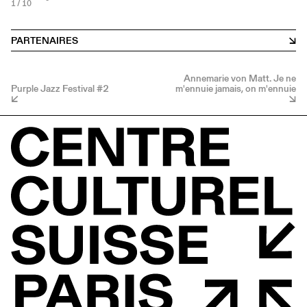
1
/ 10
PARTENAIRES
Annemarie von Matt. Je ne
Purple Jazz Festival #2
m'ennuie jamais, on m'ennuie