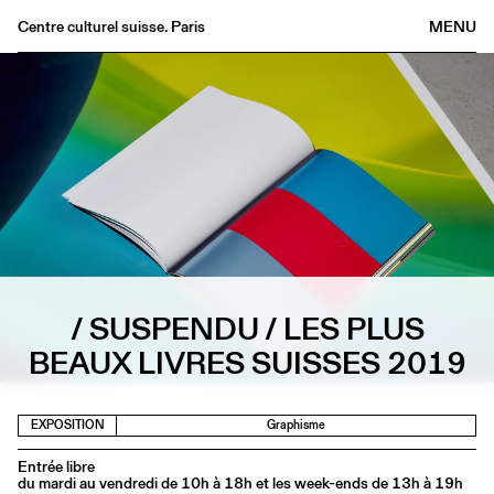
Centre culturel suisse. Paris
MENU
Agenda
Librairie
Buvette
Archives
Médiathèque
Éditions
Informations
/ SUSPENDU / LES PLUS
FR
/
EN
BEAUX LIVRES SUISSES 2019
EXPOSITION
Graphisme
Entrée libre
du mardi au vendredi de 10h à 18h et les week-ends de 13h à 19h