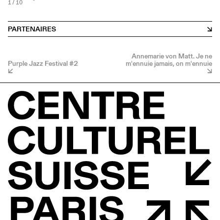
1
/ 10
PARTENAIRES
Annemarie von Matt. Je ne
Purple Jazz Festival #2
m'ennuie jamais, on m'ennuie