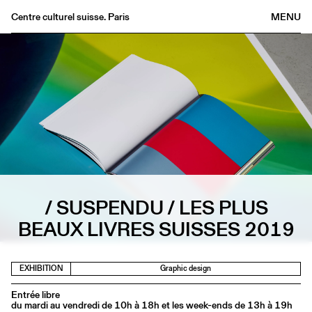
Centre culturel suisse. Paris
MENU
Agenda
Bookshop
Buvette
Archives
Medias
Publications
About
/ SUSPENDU / LES PLUS
FR
/
EN
BEAUX LIVRES SUISSES 2019
EXHIBITION
Graphic design
Entrée libre
du mardi au vendredi de 10h à 18h et les week-ends de 13h à 19h