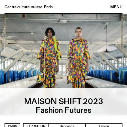
Centre culturel suisse. Paris
MENU
Agenda
Librairie
Buvette
Archives
Médiathèque
Éditions
Informations
FR
/
EN
MAISON SHIFT 2023
Fashion Futures
PARIS
EXPOSITION
Rencontre
Design