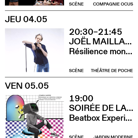
SCÈNE
COMPAGNIE OCUS
JEU 04.05
20:30–21:45
JOËL MAILLARD
Résilience mon cul
SCÈNE
THÉÂTRE DE POCHE
VEN 05.05
19:00
SOIRÉE DE LANCEMENT DU CCS ON TOUR À RENNES
Beatbox Experimental Video Game + Andrina Bollinger
SCÈNE
JARDIN MODERNE