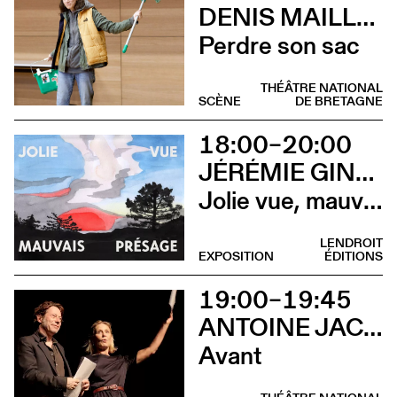
DENIS MAILLEFER ET PASCAL RAMBERT AVEC LOLA GIOUSSE
Perdre son sac
THÉÂTRE NATIONAL
SCÈNE
DE BRETAGNE
18:00–20:00
JÉRÉMIE GINDRE
Jolie vue, mauvais présage (Vernissage)
LENDROIT
EXPOSITION
ÉDITIONS
19:00–19:45
ANTOINE JACCOUD AVEC MATHIEU AMALRIC ET MARTHE KELLER
Avant