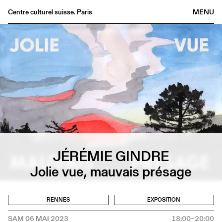
Centre culturel suisse. Paris
MENU
Agenda
Librairie
Buvette
Archives
Médiathèque
Éditions
Informations
FR
/
EN
JÉRÉMIE GINDRE
Jolie vue, mauvais présage
RENNES
EXPOSITION
SAM 06 MAI 2023
18:00–20:00