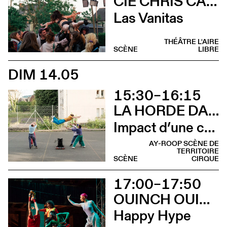
CIE CHRIS CADILLAC / MARION DUVAL & FLORIAN LEDUC
Las Vanitas
THÉÂTRE L'AIRE
SCÈNE
LIBRE
DIM 14.05
15:30–16:15
LA HORDE DANS LES PAVÉS
Impact d’une course [Cleunay]
AY-ROOP SCÈNE DE
TERRITOIRE
SCÈNE
CIRQUE
17:00–17:50
OUINCH OUINCH
Happy Hype